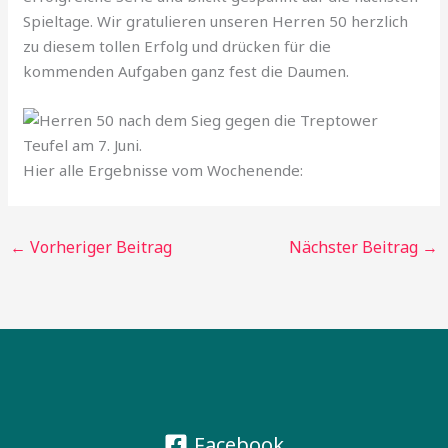
Spieltage. Wir gratulieren unseren Herren 50 herzlich
zu diesem tollen Erfolg und drücken für die
kommenden Aufgaben ganz fest die Daumen.
Hier alle Ergebnisse vom Wochenende:
←
Vorheriger Beitrag
Nächster Beitrag
→
Facebook