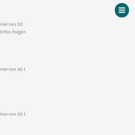
Zum
Inhalt
springen
Herren 30
Infos folgen
Herren 40 I
Herren 50 I