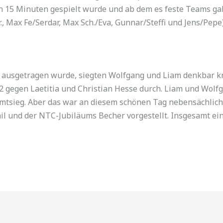
ch 15 Minuten gespielt wurde und ab dem es feste Teams gab
r., Max Fe/Serdar, Max Sch./Eva, Gunnar/Steffi und Jens/Pepe)
n ausgetragen wurde, siegten Wolfgang und Liam denkbar 
4:2 gegen Laetitia und Christian Hesse durch. Liam und Wol
mtsieg. Aber das war an diesem schönen Tag nebensächlic
l und der NTC-Jubiläums Becher vorgestellt. Insgesamt ein