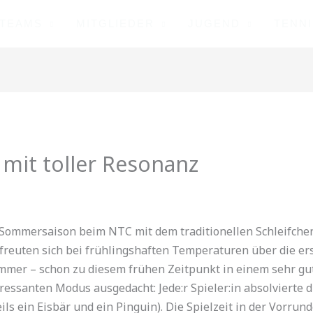
TEAMS
MITGLIEDER
JUGEND
TENN
 mit toller Resonanz
Sommersaison beim NTC mit dem traditionellen Schleifchentu
reuten sich bei frühlingshaften Temperaturen über die erst
mmer – schon zu diesem frühen Zeitpunkt in einem sehr gu
eressanten Modus ausgedacht: Jede:r Spieler:in absolvierte d
ls ein Eisbär und ein Pinguin). Die Spielzeit in der Vorrun