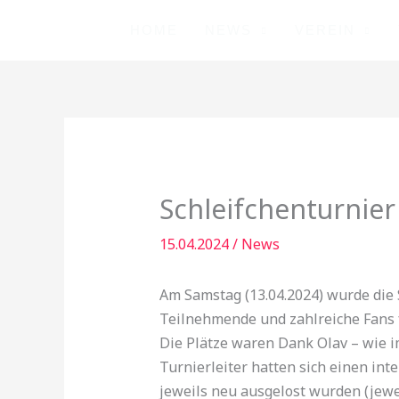
Zum
HOME
NEWS
VEREIN
Inhalt
springen
Schleifchenturnier
15.04.2024
/
News
Am Samstag (13.04.2024) wurde die 
Teilnehmende und zahlreiche Fans f
Die Plätze waren Dank Olav – wie i
Turnierleiter hatten sich einen int
jeweils neu ausgelost wurden (jewei