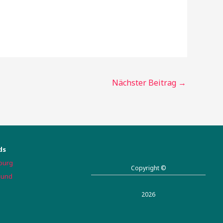
Nächster Beitrag
→
ds
burg
Copyright ©
bund
2026