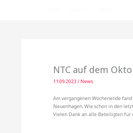
Zum
HOME
NEWS
VEREIN
Inhalt
springen
NTC auf dem Okto
11.09.2023
/
News
Am vergangenen Wochenende fand ni
Neuenhagen. Wie schon in den letzt
Vielen Dank an alle Beteiligten fü