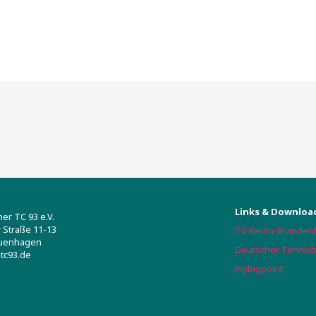
Links & Downloa
r TC 93 e.V.
 Straße 11-13
TV Berlin-Branden
uenhagen
Deutscher Tennis
tc93.de
mybigpoint