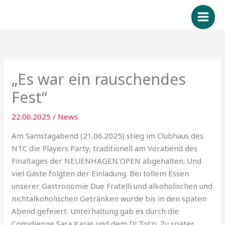
Zum
Inhalt
springen
„Es war ein rauschendes
Fest“
22.06.2025
/
News
Am Samstagabend (21.06.2025) stieg im Clubhaus des
NTC die Players Party, traditionell am Vorabend des
Finaltages der NEUENHAGEN OPEN abgehalten. Und
viel Gäste folgten der Einladung. Bei tollem Essen
unserer Gastronomie Due Fratelli und alkoholischen und
nichtalkoholischen Getränken wurde bis in den späten
Abend gefeiert. Unterhaltung gab es durch die
Comidienne Sara Karas und dem DJ Totzi. Zu später