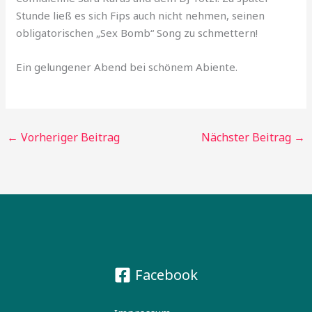
Stunde ließ es sich Fips auch nicht nehmen, seinen
obligatorischen „Sex Bomb“ Song zu schmettern!
Ein gelungener Abend bei schönem Abiente.
←
Vorheriger Beitrag
Nächster Beitrag
→
Facebook