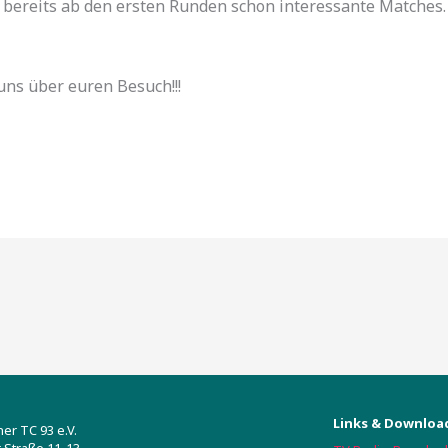
 bereits ab den ersten Runden schon interessante Matches.
uns über euren Besuch!!!
Links & Downloa
r TC 93 e.V.
 Straße 11-13