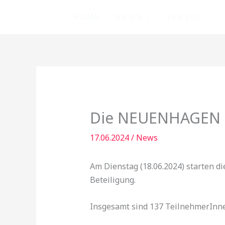
Zum
HOME
NEWS
VEREIN
Inhalt
springen
Die NEUENHAGEN OP
17.06.2024
/
News
Am Dienstag (18.06.2024) starten 
Beteiligung.
Insgesamt sind 137 TeilnehmerInnen