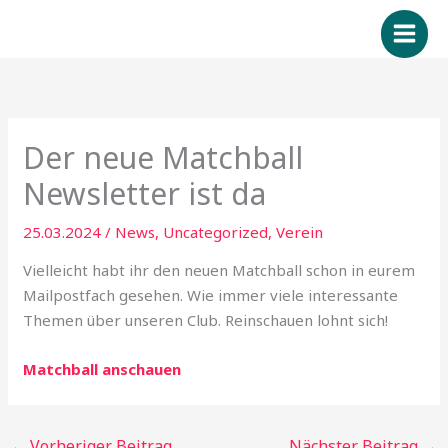
Zum
Inhalt
springen
Der neue Matchball
Newsletter ist da
25.03.2024
/
News
,
Uncategorized
,
Verein
Vielleicht habt ihr den neuen Matchball schon in eurem
Mailpostfach gesehen. Wie immer viele interessante
Themen über unseren Club. Reinschauen lohnt sich!
Matchball anschauen
←
Vorheriger Beitrag
Nächster Beitrag
→