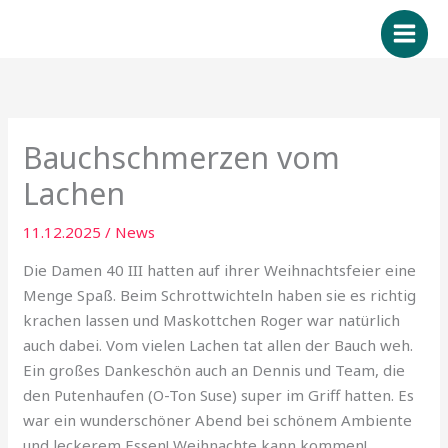
Zum
Inhalt
springen
Bauchschmerzen vom
Lachen
11.12.2025
/
News
Die Damen 40 III hatten auf ihrer Weihnachtsfeier eine
Menge Spaß. Beim Schrottwichteln haben sie es richtig
krachen lassen und Maskottchen Roger war natürlich
auch dabei. Vom vielen Lachen tat allen der Bauch weh.
Ein großes Dankeschön auch an Dennis und Team, die
den Putenhaufen (O-Ton Suse) super im Griff hatten. Es
war ein wunderschöner Abend bei schönem Ambiente
und leckerem Essen! Weihnachte kann kommen!