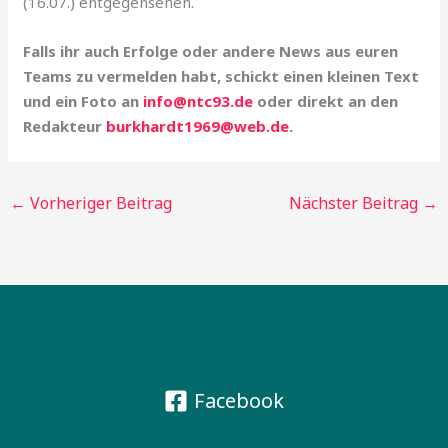
(16.07.) entgegensehen.
Falls ihr auch Erfolge oder andere News aus euren
Teams zu vermelden habt, schickt einen kleinen Text
und ein Foto an
info@ntc93.de
oder direkt an den
Redakteur
burkhardt1969@web.de
.
←
Vorheriger Beitrag
Nächster Beitrag
→
Facebook