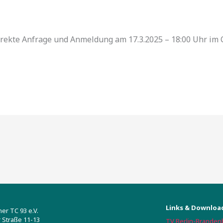
irekte Anfrage und Anmeldung am 17.3.2025 – 18:00 Uhr im C
Links & Downloa
r TC 93 e.V.
 Straße 11-13
TV Berlin-Branden