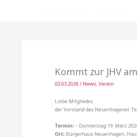
Zum
HOME
NEWS
VEREIN
Inhalt
springen
Kommt zur JHV am
02.03.2026
/
News
,
Verein
Liebe Mitglieder,
der Vorstand des Neuenhagener Ten
Termin:
– Donnerstag 19. März 2026
Ort:
Bürgerhaus Neuenhagen, Haup