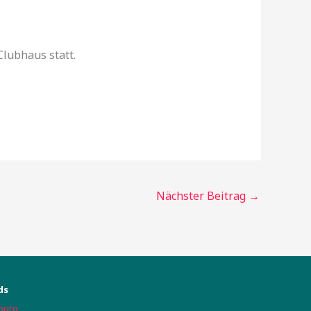
lubhaus statt.
Nächster Beitrag
→
ds
burg